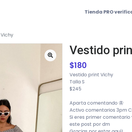
Tienda PRO verifi
 Vichy
Vestido pri
$
180
Vestido print Vichy
Talla S
$245
Aparta comentando 🦋
Activo comentarios 3pm 
Si eres primer comentari
este post por dm
Gracias por estar aquí!