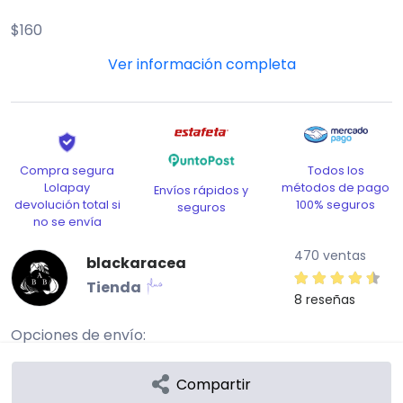
$160
🔪 Liquida tu prenda o aparta con $100 y termina de
pagar en 7 días
🥀 Cuentas con 24 hrs para realizar tu pago
📦 los envíos cuestan $75 comprando por LolaPay y
$90 por fuera 🍫
Todos los
Compra segura
🌑 Siguientes entregas: 1 de Abril
métodos de pago
Lolapay
Envíos rápidos y
🌙 Siguientes envíos: 4 de Abril
100% seguros
devolución total si
seguros
no se envía
#blackclothes #blackoutfit #bazarcdmx
470 ventas
blackaracea
#ropadesegundamano #modasostenible
Tienda
8 reseñas
Opciones de envío:
A DOMICILIO
Compartir