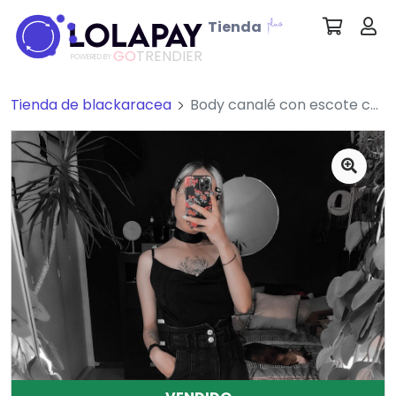
Tienda
GO
TRENDIER
POWERED BY
Tienda de blackaracea
Body canalé con escote caído