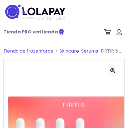
GO
TRENDIER
POWERED BY
Tienda PRO verificada
Tienda de frozenforce
Skincare
Serums
TIRTIR 5 Actives Power Serums (por pieza)