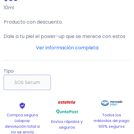
10ml
Producto con descuento.
Dale a tu piel el power-up que se merece con estos
serums faciales TIRTIR. Cada frasquito, con su fórmula
concentrada, ¡es una bomba de beneficios para tu
rostro! Desde el ácido azelaico hasta la niacinamida,
prepárate para presumir una piel radiante y bien
Tipo
cuidada.
SOS Serum
Todos los
Compra segura
métodos de pago
Lolapay
Envíos rápidos y
100% seguros
devolución total si
seguros
no se envía