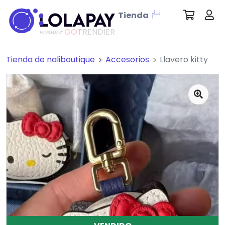
Tienda
GO
TRENDIER
POWERED BY
Tienda de naliboutique
Accesorios
Llavero kitty