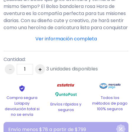
mismo tiempo? El Bolso bandolera rosa Hora de
aventura es la compañía perfecta para tus misiones
diarias. Con su diseño cute y creativo, ¡te hará sentir
como una heroína de caricatura lista para conquistar
el mundo!
Ideal para llevar tus cosas con estilo y una sonrisa.
¡Atrévete a ser adorablemente práctica!
Cantidad:
-
+
3
unidades disponibles
Todos los
Compra segura
métodos de pago
Lolapay
Envíos rápidos y
100% seguros
devolución total si
seguros
no se envía
Envío menos $78 a partir de $799