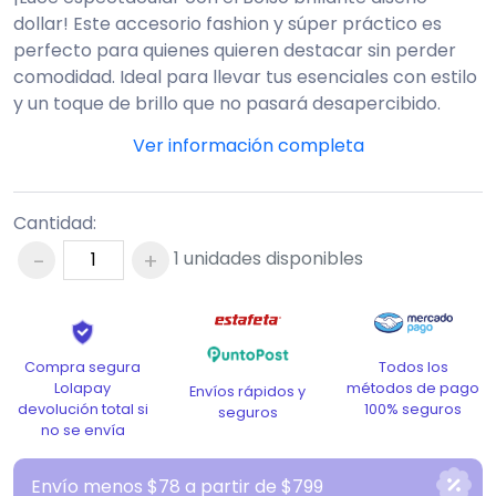
dollar! Este accesorio fashion y súper práctico es
perfecto para quienes quieren destacar sin perder
comodidad. Ideal para llevar tus esenciales con estilo
y un toque de brillo que no pasará desapercibido.
¿Lista para que todos pregunten dónde lo
compraste? ¡Haz que tu look diga "dinero y glamour"
sin esfuerzo!
Cantidad:
-
+
1
unidades disponibles
Todos los
Compra segura
métodos de pago
Lolapay
Envíos rápidos y
100% seguros
devolución total si
seguros
no se envía
Envío menos $78 a partir de $799