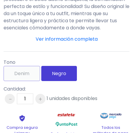
perfecta de estilo y funcionalidad! Su diseño original le
da un toque único a tu outfit, mientras que su
estructura ligera y práctica te permite llevar tus
esenciales cómodamente a donde vayas.
Ideal para quienes buscan algo diferente y versátil,
este bolso es tu nuevo compañero inseparable. ¡Lleva
la moda contigo y luce espectacular todos los días!
Tono
Denim
Negro
Cantidad:
-
+
1
unidades disponibles
Todos los
Compra segura