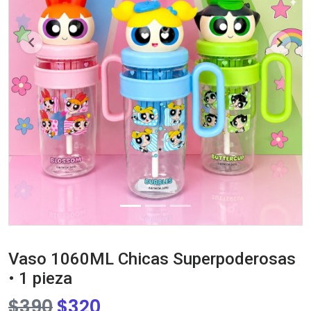
Previous
Next
Vaso 1060ML Chicas Superpoderosas
• 1 pieza
$
390
$
320