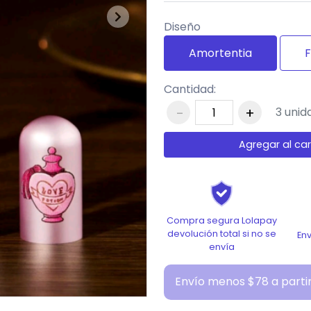
Next
Diseño
Amortentia
F
Cantidad:
-
+
3
unida
Agregar al car
Compra segura Lolapay
devolución total si no se
En
envía
Envío menos $78 a parti