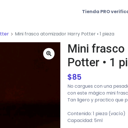
Tienda PRO verifi
tter
Mini frasco atomizador Harry Potter • 1 pieza
Mini frasco
Potter • 1 p
$
85
No cargues con una pesada 
con este mágico mini frasc
Tan ligero y practico que pa
Contenido: 1 pieza (vacío)
Capacidad: 5ml