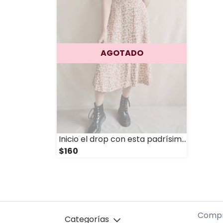
AGOTADO
Inicio el drop con esta padrísima falda con botones al frente 🤎
$160
Compr
Categorías