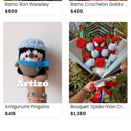
Ramo Ron Weasley
Ramo Crochetin Gatito Persa
$600
$400
Amigurumi Pingüino
Bouquet Spiderman Crochet
$415
$1,380