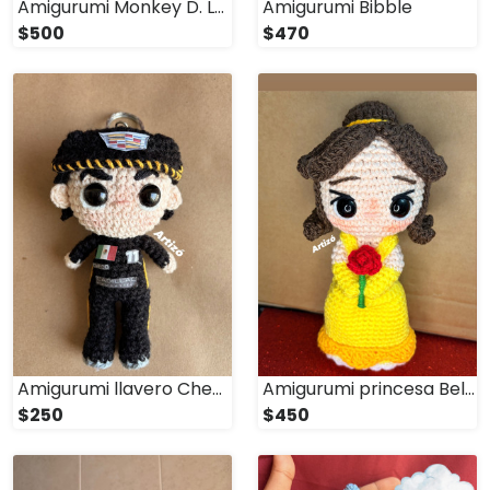
Amigurumi Monkey D. Luffy /suavecito
Amigurumi Bibble
$500
$470
Amigurumi llavero Checo Perez Cadillac
Amigurumi princesa Bella
$250
$450