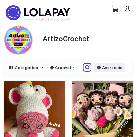
GO
TRENDIER
POWERED BY
ArtizoCrochet
Categorías
Crochet
Acerca de