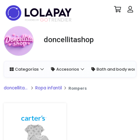
GO
TRENDIER
POWERED BY
doncellitashop
Categorías
Accesorios
Bath and body works
doncellitashop
Ropa infantil
Rompers