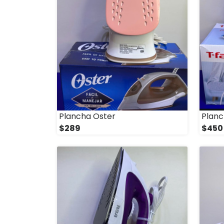
Plancha Oster
Planc
$289
$450