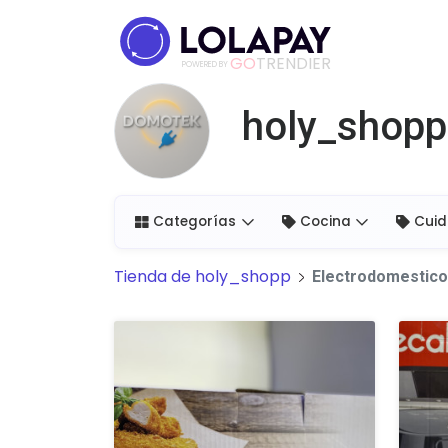
GO
TRENDIER
POWERED BY
holy_shopp
Categorías
Cocina
Cuid
Tienda de
holy_shopp
Electrodomestic