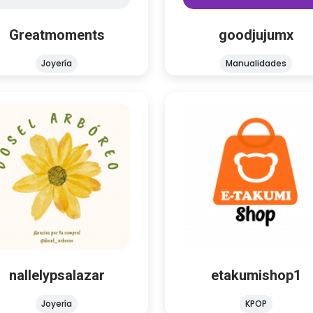
@goodjuju.mx
Greatmoments
goodjujumx
Joyería
Manualidades
nallelypsalazar
etakumishop1
Joyería
KPOP
ola! 🌼 Bienvenida a Dosel
¡Bienvenid@ a mi tienda! 
óreo, un espacio donde te
una tienda dedicada a la ve
drás llevar un cachito de
productos de k-pop Con
naturaleza. 🍃
con tienda física
nallelypsalazar
etakumishop1
Joyería
KPOP