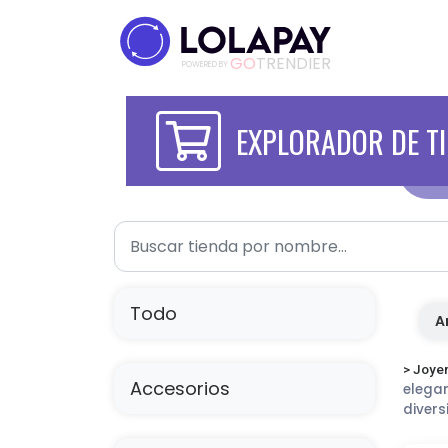
GO
TRENDIER
POWERED BY
EXPLORADOR DE T
Todo
A
> Joyer
Accesorios
elegan
divers