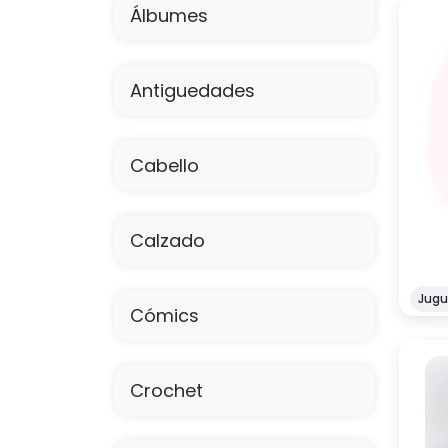
Álbumes
Antiguedades
Manu
Cabello
¡Bi
nono
mer
Calzado
Jugu
Cómics
Crochet