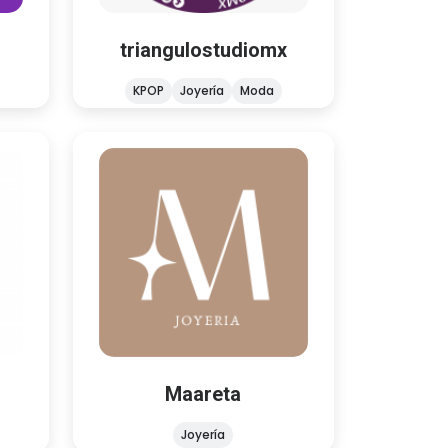
ideas realidad 💡
triangulostudiomx
KPOP
Joyería
Moda
Maareta
Joyería
¡Hola! 🫶🏼 Que bueno que estés
Somos
aquí! Somos ~Mäareta~ amantes
nta de
de los accesorios lindos, de buena
tamos
calidad y a un excelente precio
¡Bienvenid@!
Maareta
Joyería