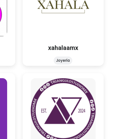
Joyería
Accesorios y joyería personalizada
1 15 40
hecha a mano, ¡bienvenidos a mi
tienda!
xahalaamx
Joyería
triangulostudiomx
Moda
Joyería
KPOP
letos y
✨ Diseñamos playeras y objetos
l en
personalizados ✨ Hacemos tus