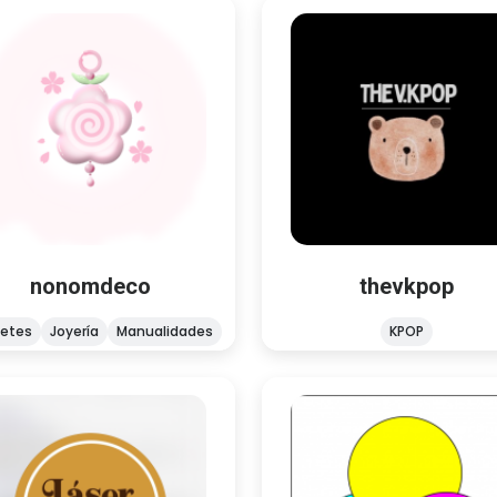
thevkpop
nonomdeco
KPOP
alidades
Joyería
Juguetes
Cualquier duda o comentar
envenid@ a mi tienda! Soy
respecto a cualquier produ
m, hago llaveritos, ofrezco
duden en escribirme Unet
ch de blue lock y trinkets
nuestro grupo de FB
nonomdeco
thevkpop
etes
Joyería
Manualidades
KPOP