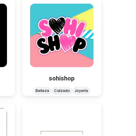
sohishop
Hogar
Joyería
Calzado
Belleza
io con
Moda
cto no
e a
¡Holiii! Bienvenid@ a mi tienda ♥
sohishop
Belleza
Calzado
Joyería
xahalaamx