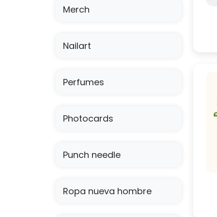
Merch
Nailart
Perfumes
Photocards
¡H
Arb
Punch needle
po
Ropa nueva hombre