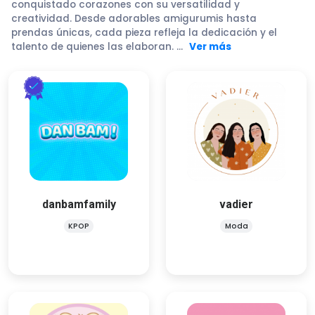
conquistado corazones con su versatilidad y
creatividad. Desde adorables amigurumis hasta
prendas únicas, cada pieza refleja la dedicación y el
talento de quienes las elaboran.
...
Ver más
vadier
danbamfamily
Moda
KPOP
¡Bienvenida! Somos tres
✨ ¡Bienvenidx a Dan Bam! ✨
amigas amantes del second
Tu rincón especial para todo
hand. En instagram nos
lo relacionado con el K-pop.
danbamfamily
vadier
encuentras como
💜🎶
@vadier.mx
KPOP
Moda