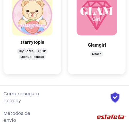
Glamgirl
starrytopia
Moda
KPOP
Juguetes
Vintage & new clothes 🧡
Moda
Manualidades
Handmade y cardigans ✨
starrytopia
🍡🌱🌸🧺🍓⭐️
Glamgirl
Puedes acumular prendas 🙌
Juguetes
KPOP
Moda
Manualidades
Compra segura
Lolapay
Métodos de
envío