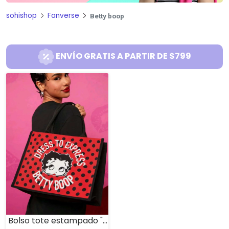
sohishop
Fanverse
Betty boop
ENVÍO GRATIS A PARTIR DE $799
Bolso tote estampado "Betty Boop"