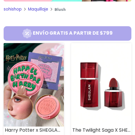
sohishop
Maquillaje
Blush
ENVÍO GRATIS A PARTIR DE $799
Harry Potter x SHEGLAM Rubor en polvo HBH
The Twilight Saga X SHEGLAM Forbidden Love Colorete líquido-Vitality