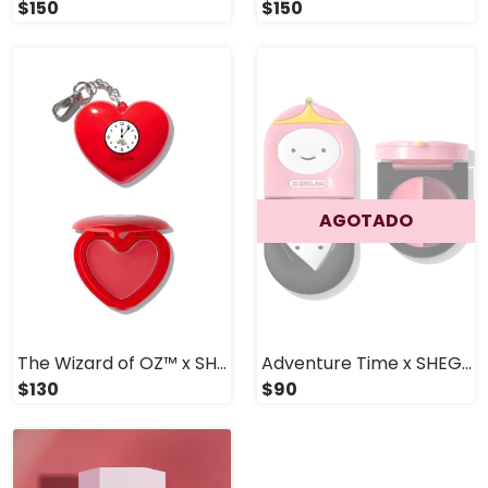
$150
$150
AGOTADO
The Wizard of OZ™ x SHEGLAM Heart Clock Dewy Blush
Adventure Time x SHEGLAM Dúo de rubor en crema Bubbline
$130
$90